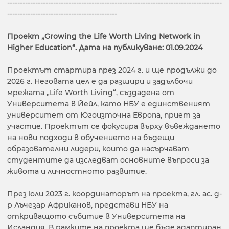
------------------------------------------------------------------------------------
-------------------------------------------
Проект „Growing the Life Worth Living Network in
Higher Education“. Дата на публикуване: 01.09.2024
Проектът стартира през 2024 г. и ще продължи до
2026 г. Неговата цел е да разшири и задълбочи
мрежата „Life Worth Living“, създадена от
Университета в Йейл, като НБУ е единственият
университет от Югоизточна Европа, приет за
участие. Проектът се фокусира върху въвеждането
на нови подходи в обучението на бъдещи
образователни лидери, които да насърчават
студентите да изследват основните въпроси за
живота и личностното развитие.
През юли 2023 г. координаторът на проекта, гл. ас. д-
р Лъчезар Африканов, представи НБУ на
откриващото събитие в Университета на
Исландия. В рамките на проекта ще бъде адаптиран