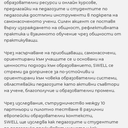
образователни ресурси и онлайн курсове,
предлагайки на педагозите и студентите по
педагогика достъпни инструменти в подкрепа на
самонасоченото учени. Силен акцент се поставя
върху изграждането на общност, рефлективната
практика и взаимното обучение чрез общности от
практикуващи.
Чрез насърчаване на приобщаващи, самонасочени,
ориентирани към учащите се и основани на
ценности подходи към образованието, SWELL се
стреми да допринесе за по-устойчиви и
ориентирани към човека образователни системи,
овластявайки педагозите като активни съавтори
на учене, благополучие и образователни промени.
Чрез изследвания, сътрудничество между 10
партньори и пилотно тестване в различни
европейски образователни контексти,
SWELL ще изследва как педагозите и студентите