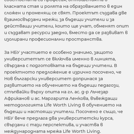
класната стая и ролята на образованието в един
сложен и променящ се свят. Проектът създава две
взаимосвързани мрежи, за бъдещи учители и за
действащи учители, които ще учат, обменят опит
и създават ресурси заедно, вместо да се развиват в
изолирани професионални пространства.
За НБУ участието е особено значимо, защото
университетът се включва именно в линията,
свързана с подготовката на бъдещи учители. В
проектното предложение е изрично посочено, че
Нов български университет допринася за
развитието на обучението на бъдещи педагози,
стъпвайки върху опита на гл. ас. д-р Лъчезар
Африканов и ас. Маргарита Ленкова, въвеждащи
методологията Life Worth Living в обучението на
бъдещи и настоящи учители. Посочено е също, че
НБУ вече предлага два университетски курса,
свързани с тази перспектива, и участва в
международната мрежа Life Worth Living.