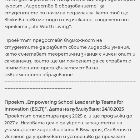
курсът „Лидерство в образованието“ за
студентите по начална педагогика, като той ще
включва нови методи и съдържание, споделени от
мрежата „Life Worth Living“.
Проектът предоставя възможност на
студентите да развият своите лидерски умения,
като съчетават теоретични знания с личен опит и
самоанализ, които ще им помогнат да се справят с
комплексните предизвикателства на
съвременното образование.
------------------------------------------------------------------------------------
-------------------------------------------
Проект „Empowering School Leadership Teams for
Innovation (ESLTI)“.
Дата на публикуване:
24.10.2025
Проектът стартира през 2025 г. и ще продължи до
2027 г. Неговата цел е да укрепи капацитета на
училищните лидерски екипи в България, Словения и
Испания да управляват и устойчиво да прилагат