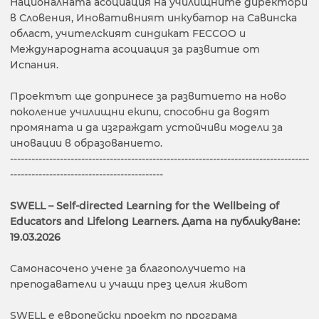
Националната асоциация на училищните директори
в Словения, Иновативният инкубатор на Савинска
област, учителският синдикат FECCOO и
Международната асоциация за развитие от
Испания.
Проектът ще допринесе за развитието на ново
поколение училищни екипи, способни да водят
промяната и да изграждат устойчиви модели за
иновации в образованието.
------------------------------------------------------------------------------------
-------------------------------------------
SWELL – Self-directed Learning for the Wellbeing of
Educators and Lifelong Learners. Дата на публикуване:
19.03.2026
Самонасочено учене за благополучието на
преподаватели и учащи през целия живот
SWELL е европейски проект по програма