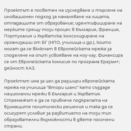
Проектът е посветен на изследване и търсене на
иновационен подход за намаляване на лицата,
отпадащите от образование; идентифициране на
мерките срещу този процес в България, Франция,
Португалия и Хърватска; консолидиране на
организации от БГ (НПО, училища и др.), които
могат да се включат в Европейската мрежа за
споделяне на опит усвояване на ноу-хау. Финансира
се от Европейската комисия по програма Еразъм+;
дейност КА3.
Проектът има за цел да разшири европейската
мрежа на училища "Втори шанс" като създаде
национални мрежи в България и Хърватия.
Стремежът е да се привлече подкрепата на
взимащите политически решения и така да се
осигурят условия за развитието на този тип
образователни възможности в двете посочени
страни.