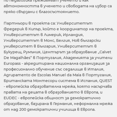
по педагогика преживяват ученето и как
автономността в ученето и свободата на избор са
пряко свързани с благосъстоянието.
Партньори в проекта са: Университетът
Фредерик в Кипър, който е координатор на проекта,
Университетът в Лимерик, Ирландия,
Университетът в Монс, Белгия, Нов български
университет в България, Университетът в
Букурещ, Румъния, Центърът за образование „Calvet
De Magalhães“ в Португалия, Академията за учители
Europass - акредитирана национална организация за
професионално обучение със седалище в Италия,
Agrupamento de Escolas Manuel da Maia в Португалия,
Британската Монтесори система в Испания, QUEST
- европейска образователна мрежа, която насърчава
правата на децата в образованието в Европа, и
EUDEC - европейска общност за демократично
образование, базирана в Германия, неформална мрежа
от над 200 демократични училища в Европа.