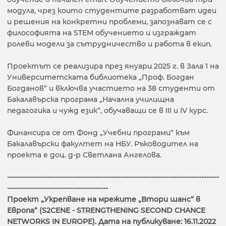
модула, чрез които студентите разработват идеи
и решения на конкретни проблеми, запознават се с
философията на STEM обучението и изграждат
ролеви модели за сътрудничество и работа в екип.
Проектът се реализира през януари 2025 г. в Зала 1 на
Университетската библиотека „Проф. Богдан
Богданов“ и включва участието на 38 студенти от
Бакалавърска програма „Начална училищна
педагогика и чужд език“, обучаващи се в III и IV курс.
Финансира се от Фонд „Учебни програми“ към
Бакалавърски факултет на НБУ. Ръководител на
проекта е доц. д-р Светлана Ангелова.
------------------------------------------------------------------------------------
----------------------------------------
Проект „Укрепване на мрежите „Втори шанс“ в
Европа“ (S2CENE - STRENGTHENING SECOND CHANCE
NETWORKS IN EUROPE). Дата на публикуване: 16.11.2022