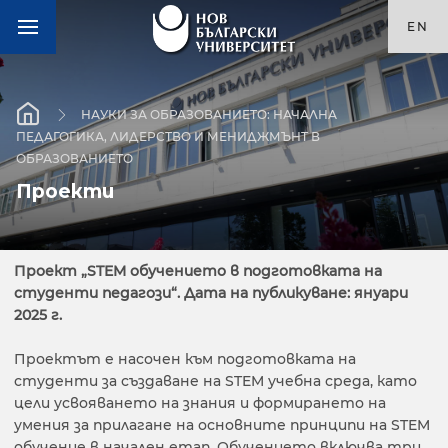
EN
НАУКИ ЗА ОБРАЗОВАНИЕТО: НАЧАЛНА
ПЕДАГОГИКА, ЛИДЕРСТВО И МЕНИДЖМЪНТ В
ОБРАЗОВАНИЕТО
Проекти
Проект „STEM обучението в подготовката на
студенти педагози“. Дата на публикуване: януари
2025 г.
Проектът е насочен към подготовката на
студенти за създаване на STEM учебна среда, като
цели усвояването на знания и формирането на
умения за прилагане на основните принципи на STEM
обучение в начален етап. Обучението включва три