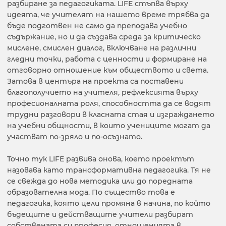
разбиране за педагогиката. LIFE стъпва върху
идеята, че учителят на нашето време трябва да
бъде подготвен не само да преподава учебно
съдържание, но и да създава среда за критическо
мислене, смислен диалог, включване на различни
гледни точки, работа с ценности и формиране на
отговорно отношение към обществото и света.
Затова в центъра на проекта са поставени
благополучието на учителя, рефлексията върху
професионалната роля, способността да се водят
трудни разговори в класната стая и изграждането
на учебни общности, в които учениците могат да
участват по-зряло и по-осъзнато.
Точно тук LIFE развива онова, което проектът
назовава като трансформативна педагогика. Тя не
се свежда до нова методика или до поредната
образователна мода. По същество това е
педагогика, която цели промяна в начина, по който
бъдещите и действащите учители разбират
собствената си професия, отношенията в