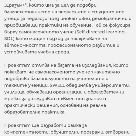
„Еразъм+“, който има за цел да подобри
благосъстоянието на педагозите и студентите,
учещи за педагози чрез иновативни, демократични и
приобщаващи практики на обучение. Той се фокусира
върху самонасоченото учене (Self-directed learning -
SDL) като мощен подход за насърчаване на
автономността, професионалното развитие и
устойчивата учебна среда.
Проектът стъпва на базата на изследвания, които
показват, че самонасоченото учене значително
подобрява благополучието на учителите и
техните ученици. SWELL обединява университети,
училища, обучаващи организации и образователни
мрежи, за да създават съвместно знания и
практически решения, основани на реална
образователна практика.
Проектът ще разработи рамка за
компетентности, обучителни програми, отворени