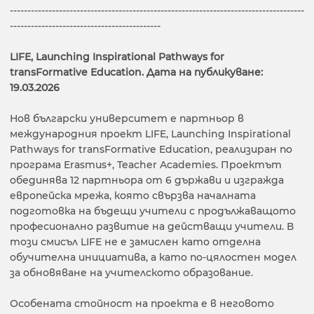
------------------------------------------------------------------------------------
-------------------------------------------
LIFE, Launching Inspirational Pathways for
transFormative Education. Дата на публикуване:
19.03.2026
Нов български университет е партньор в
международния проект LIFE, Launching Inspirational
Pathways for transFormative Education, реализиран по
програма Erasmus+, Teacher Academies. Проектът
обединява 12 партньора от 6 държави и изгражда
европейска мрежа, която свързва началната
подготовка на бъдещи учители с продължаващото
професионално развитие на действащи учители. В
този смисъл LIFE не е замислен като отделна
обучителна инициатива, а като по-цялостен модел
за обновяване на учителското образование.
Особената стойност на проекта е в неговото