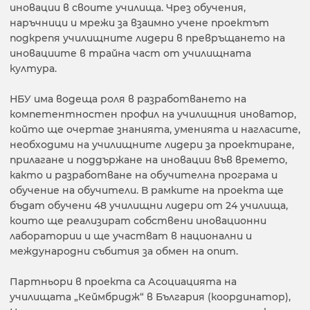
иновации в своите училища. Чрез обучения,
наръчници и мрежи за взаимно учене проектът
подкрепя училищните лидери в превръщането на
иновациите в трайна част от училищната
култура.
НБУ има водеща роля в разработването на
компетентностен профил на училищния иноватор,
който ще очертае знанията, уменията и нагласите,
необходими на училищните лидери за проектиране,
прилагане и поддържане на иновации във времето,
както и разработване на обучителна програма и
обучение на обучители. В рамките на проекта ще
бъдат обучени 48 училищни лидери от 24 училища,
които ще реализират собствени иновационни
лаборатории и ще участват в национални и
международни събития за обмен на опит.
Партньори в проекта са Асоциацията на
училищата „Кеймбридж“ в България (координатор),