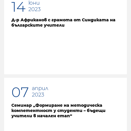
14
юни
2023
Д-р Африканов с грамота от Синдиката на
българските учители
07
април
2023
Семинар „Формиране на методическа
компетентност у студенти – бъдещи
учители в начален етап“