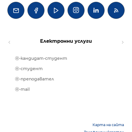




Електронни услуги
ⓔ-кандидат-студент
MOOD
ⓔ-биб
ⓔ-студент
ⓔ-кни
ⓔ-преподавател
ⓔ-trai
ⓔ-mail
Карта на сайта