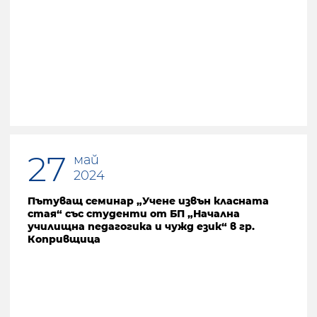
27
май
2024
Пътуващ семинар „Учене извън класната
стая“ със студенти от БП „Начална
училищна педагогика и чужд език“ в гр.
Копривщица