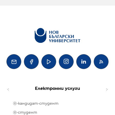




Електронни услуги
ⓔ-кандидат-студент
MOOD
ⓔ-биб
ⓔ-студент