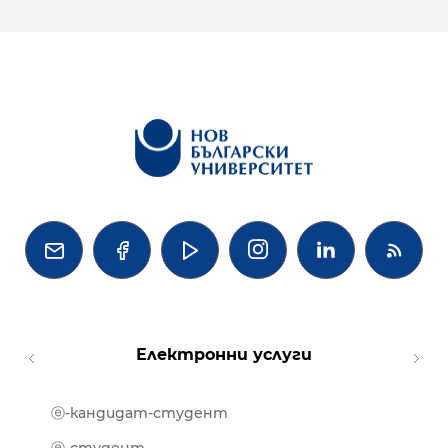




Електронни услуги
ⓔ-кандидат-студент
MOOD
ⓔ-биб