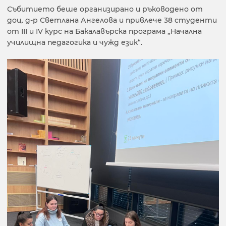
Събитието беше организирано и ръководено от
доц. д-р Светлана Ангелова и привлече 38 студенти
от ІІІ и ІV курс на Бакалавърска програма „Начална
училищна педагогика и чужд език“.